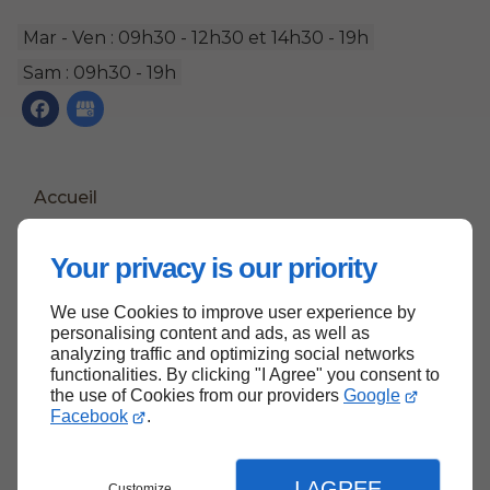
Mar - Ven : 09h30 - 12h30 et 14h30 - 19h
Sam : 09h30 - 19h
Accueil
Contactez-nous
Your privacy is our priority
Mentions légales
Plan du site
We use Cookies to improve user experience by
personalising content and ads, as well as
analyzing traffic and optimizing social networks
functionalities. By clicking "I Agree" you consent to
the use of Cookies from our providers
Google
Haut de page
Facebook
.
I AGREE
Customize