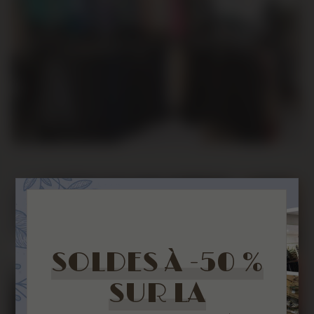
SOLDES À -50 %
SUR LA